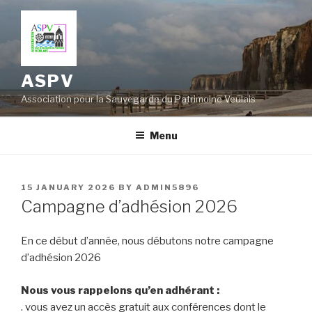
Skip
to
content
ASPV
Association pour la Sauvegarde du Patrimoine Veulais
Menu
POSTED
15 JANUARY 2026
BY
ADMIN5896
ON
Campagne d’adhésion 2026
En ce début d’année, nous débutons notre campagne
d’adhésion 2026
Nous vous rappelons qu’en adhérant :
. vous avez un accès gratuit aux conférences dont le